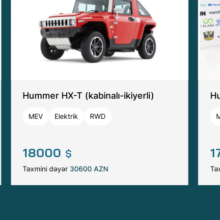
Hummer HX-T (kabinalı-ikiyerli)
Hu
MEV
Elektrik
RWD
18000
1
$
Təxmini dəyər
30600 AZN
Tə