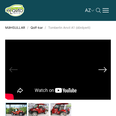
AZ
MƏHSULLAR
Qolf-kar
Tomberlin Anvil A1 (dördyerli)