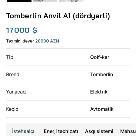
Tomberlin Anvil A1 (dördyerli)
17000
$
Təxmini dəyər
28900 AZN
Tip
Qolf-kar
Brend
Tomberlin
Yanacaq
Elektrik
Keçid
Avtomatik
İstehsalçı
Enerji təchizatı
Asqı sistemi
Məhsul