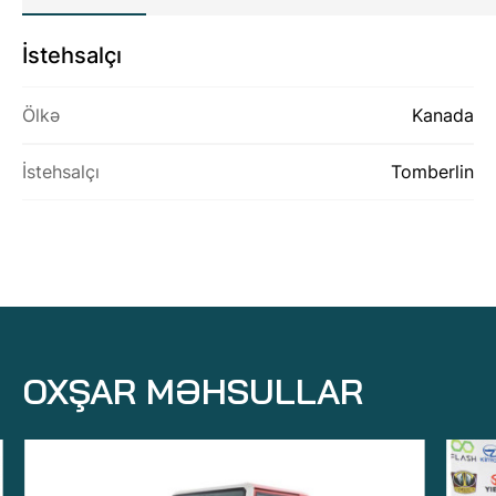
İstehsalçı
HAQQIMIZDA
Ölkə
Kanada
MƏHSULLAR
ƏLAQƏ
İstehsalçı
Tomberlin
OXŞAR MƏHSULLAR