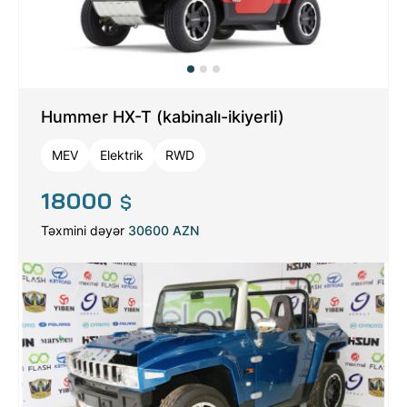
Hummer HX-T (kabinalı-ikiyerli)
MEV
Elektrik
RWD
18000
$
Təxmini dəyər
30600 AZN