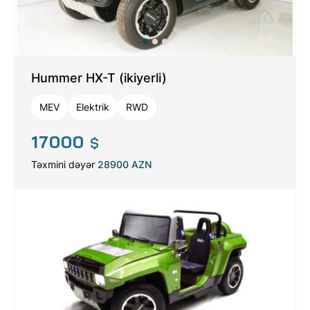
Hummer HX-T (ikiyerli)
MEV
Elektrik
RWD
17000
$
Təxmini dəyər
28900 AZN