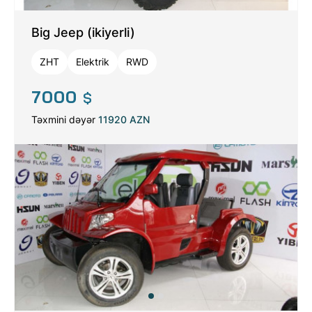
Big Jeep (ikiyerli)
ZHT
Elektrik
RWD
7000
$
Təxmini dəyər
11920 AZN