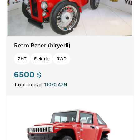
Retro Racer (biryerli)
ZHT
Elektrik
RWD
6500
$
Təxmini dəyər
11070 AZN