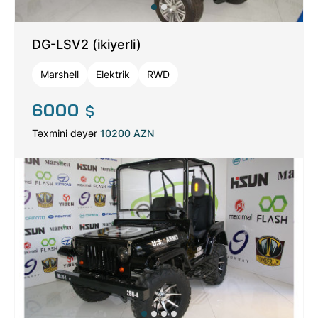
DG-LSV2 (ikiyerli)
Marshell
Elektrik
RWD
6000
$
Təxmini dəyər
10200 AZN