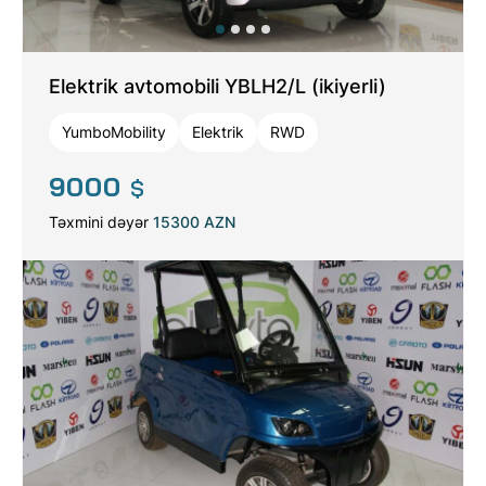
MƏHSULLAR
ƏLAQƏ
Elektrik avtomobili YBLH2/L (ikiyerli)
YumboMobility
Elektrik
RWD
9000
$
Təxmini dəyər
15300 AZN