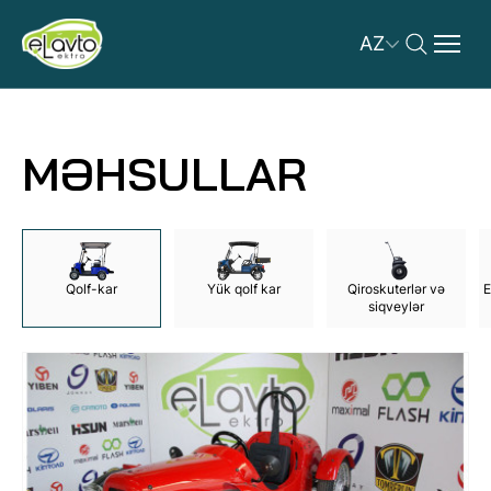
AZ
MƏHSULLAR
Qolf-kar
Yük qolf kar
Qiroskuterlər və
E
siqveylər