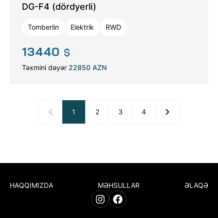
DG-F4 (dördyerli)
Tomberlin
Elektrik
RWD
13440
$
Təxmini dəyər
22850 AZN
1
2
3
4
HAQQIMIZDA
MƏHSULLAR
ƏLAQƏ