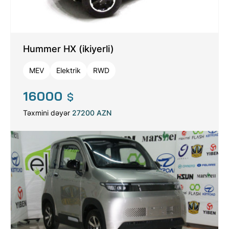
Hummer HX (ikiyerli)
MEV
Elektrik
RWD
16000
$
Təxmini dəyər
27200 AZN
HAQQIMIZDA