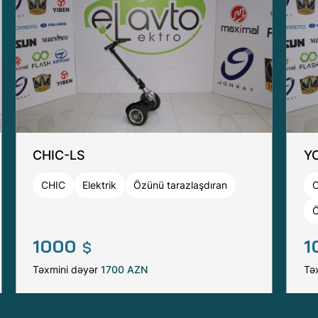
CHIC-LS
YC
CHIC
Elektrik
Özünü tarazlaşdıran
Ö
1000
1
$
Təxmini dəyər
1700 AZN
Tə