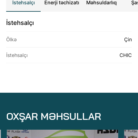
İstehsalçı
Enerji təchizatı
Məhsuldarlıq
Şa
HAQQIMIZDA
İstehsalçı
MƏHSULLAR
Ölkə
Çin
ƏLAQƏ
İstehsalçı
CHIC
OXŞAR MƏHSULLAR