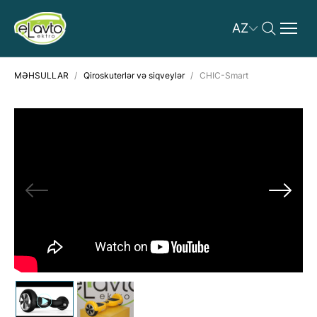
AZ
MƏHSULLAR
Qiroskuterlər və siqveylər
CHIC-Smart