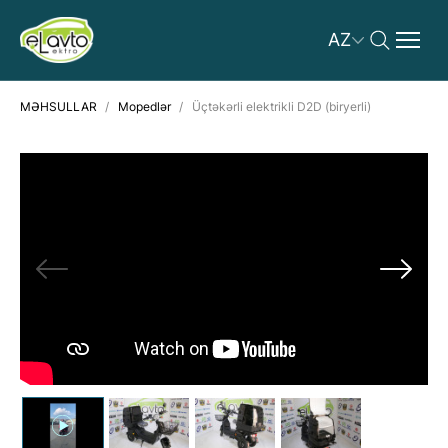
AZ
MƏHSULLAR
Mopedlər
Üçtəkərli elektrikli D2D (biryerli)