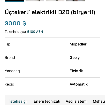
Üçtəkərli elektrikli D2D (biryerli)
3000
$
Təxmini dəyər
5100 AZN
Tip
Mopedlər
Brend
Geely
Yanacaq
Elektrik
Keçid
Avtomatik
İstehsalçı
Enerji təchizatı
Asqı sistemi
Məhsul