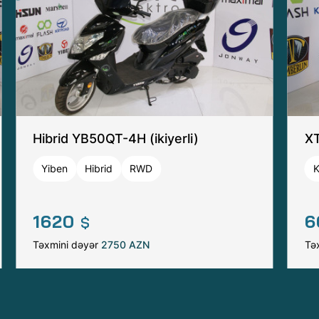
Hibrid YB50QT-4H (ikiyerli)
XT
Yiben
Hibrid
RWD
1620
6
$
Təxmini dəyər
2750 AZN
Tə