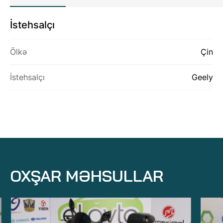
İstehsalçı
HAQQIMIZDA
Ölkə
Çin
MƏHSULLAR
ƏLAQƏ
İstehsalçı
Geely
OXŞAR MƏHSULLAR