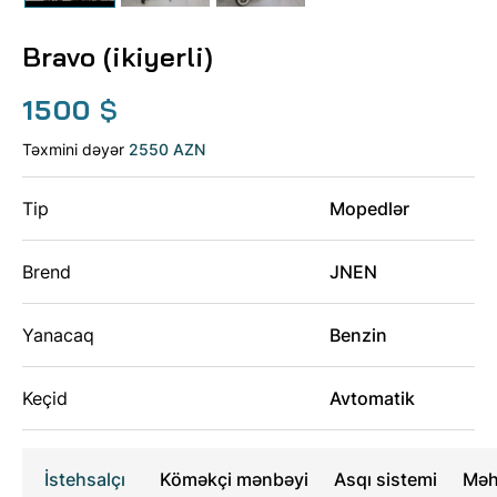
Bravo (ikiyerli)
1500
$
Təxmini dəyər
2550 AZN
Tip
Mopedlər
Brend
JNEN
Yanacaq
Benzin
Keçid
Avtomatik
İstehsalçı
Köməkçi mənbəyi
Asqı sistemi
Məh