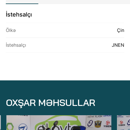
İstehsalçı
HAQQIMIZDA
Ölkə
Çin
MƏHSULLAR
ƏLAQƏ
İstehsalçı
JNEN
OXŞAR MƏHSULLAR