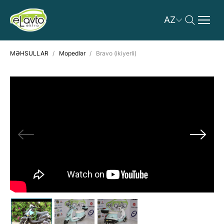
AZ
MƏHSULLAR
Mopedlər
Bravo (ikiyerli)