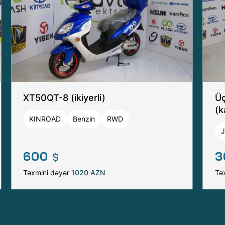
XT50QT-8 (ikiyerli)
Üç
(k
KINROAD
Benzin
RWD
600
3
$
Təxmini dəyər
1020 AZN
Tə