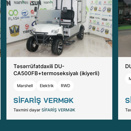
Təsərrüfatdaxili DU-
DU
CA500FB+termoseksiyalı (ikiyerli)
M
Marshell
Elektrik
RWD
S
SİFARİŞ VERMƏK
Tə
Təxmini dəyər
SİFARİŞ VERMƏK