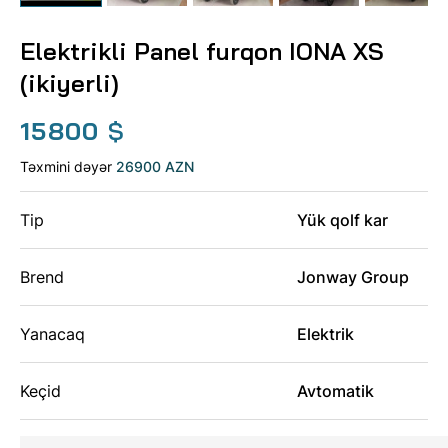
Elektrikli Panel furqon IONA XS
(ikiyerli)
15800
$
Təxmini dəyər
26900 AZN
Tip
Yük qolf kar
Brend
Jonway Group
Yanacaq
Elektrik
Keçid
Avtomatik