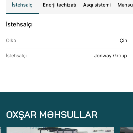
İstehsalçı
Enerji təchizatı
Asqı sistemi
Məhsul
HAQQIMIZDA
İstehsalçı
MƏHSULLAR
Ölkə
Çin
ƏLAQƏ
İstehsalçı
Jonway Group
OXŞAR MƏHSULLAR