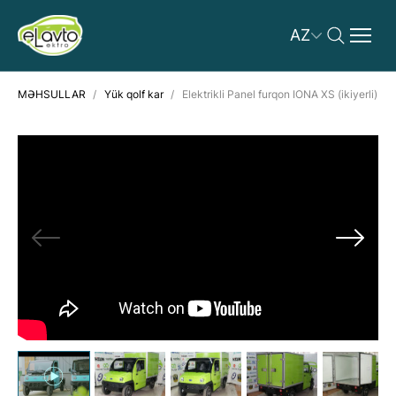
AZ
MƏHSULLAR
Yük qolf kar
Elektrikli Panel furqon IONA XS (ikiyerli)