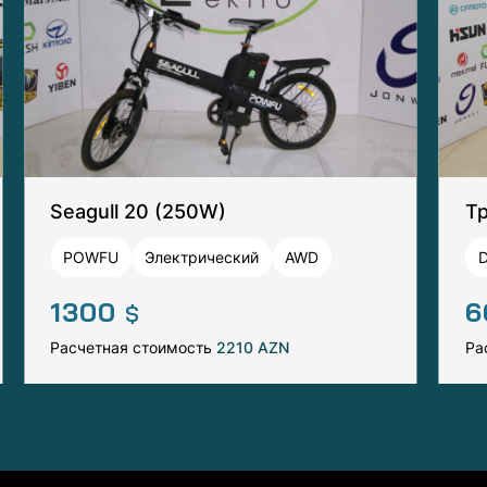
Seagull 20 (250W)
Т
POWFU
Электрический
AWD
D
1300
6
$
Расчетная стоимость
2210 AZN
Ра